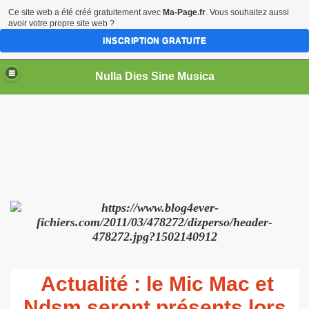
Ce site web a été créé gratuitement avec
Ma-Page.fr
. Vous souhaitez aussi
avoir votre propre site web ?
INSCRIPTION GRATUITE
Nulla Dies Sine Musica
as (Orgue, clavecin)
aroque)
 cornet a bouquin)
erpent, ophicleide)
Actualité : le Mic Mac et
rte
Ndsm seront présents lors